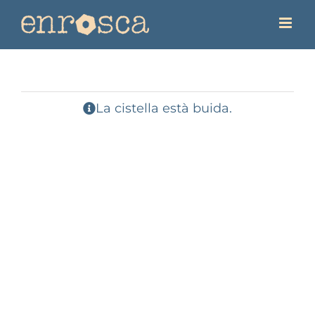
Skip
to
content
La cistella està buida.